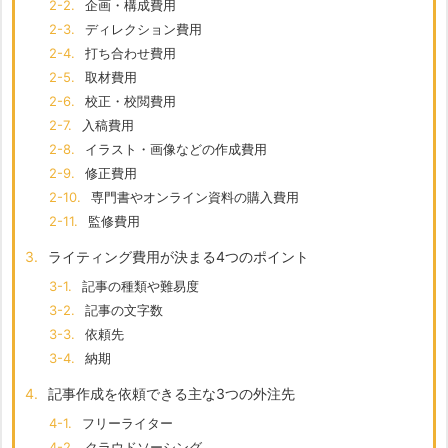
2-2.
企画・構成費用
2-3.
ディレクション費用
2-4.
打ち合わせ費用
2-5.
取材費用
2-6.
校正・校閲費用
2-7.
入稿費用
2-8.
イラスト・画像などの作成費用
2-9.
修正費用
2-10.
専門書やオンライン資料の購入費用
2-11.
監修費用
3.
ライティング費用が決まる4つのポイント
3-1.
記事の種類や難易度
3-2.
記事の文字数
3-3.
依頼先
3-4.
納期
4.
記事作成を依頼できる主な3つの外注先
4-1.
フリーライター
4-2.
クラウドソーシング