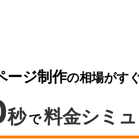
ページ制作
の相場がす
0
秒
料金シミュ
で