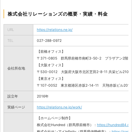
株式会社リレーションズの概要・実績・料金
URL
https://relations.ne.jp/
TEL
027-288-0972
【前橋オフィス】
〒371-0805 群馬県前橋市南町3-50-2 プラザアン2階D-
【大阪オフィス】
会社所在地
〒530-0012 大阪府大阪市北区芝田2-8-11 共栄ビル210E
【東京オフィス】
〒107-0052 東京都港区赤坂2-14-11 天翔赤坂ビル201
設立年
2016年
実績ページ
https://relations.ne.jp/work/
【ホームページ制作】
株式会社Hundred（群馬県前橋市）：
https://hundred84.co.
株式会社サンアイInfinity（群馬県伊勢崎市）：
https://sanai