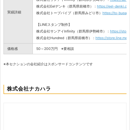
株式会社Eelデンキ（群馬県前橋市）：
https://eel-denki.co.
実績詳細
株式会社トーブパイプ（群馬県みどり市）
https://to-bupaip
【LINEスタンプ制作】
株式会社サンアイInfinity（群馬県伊勢崎市）：
https://stor
株式会社Hundred（群馬県前橋市）：
https://store.line.m
価格感
50～200万円 ※要相談
※本セクションの会社紹介はスポンサードコンテンツです
株式会社ナカハラ