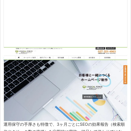
株式会社ロジカルフォース
は、高崎市で創業30年以上の歴史を持
つ、信頼の厚い老舗制作会社です。
同社が最も大切にしているのは、オンラインではなく「対面での打
ち合わせ」です。
そのため、制作対応エリアを群馬・埼玉・栃木の一部に限定し、密
なコミュニケーションを通じてクライアントの要望を形にしていま
す。
運用保守の手厚さも特徴で、3ヶ月ごとにSEOの効果報告（検索順