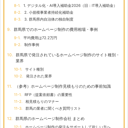
8-1.
1. デジタル化・AI導入補助金2026（旧：IT導入補助金）
8-2.
2. 小規模事業者持続化補助金
8-3.
3. 群馬県内自治体の独自制度
9.
群馬県でのホームページ制作の費用相場・事例
9-1.
平均費用は72.2万円
9-2.
制作事例
10.
群馬県で発注されているホームページ制作のサイト種別・
業界
10-1.
サイト種別
10-2.
発注された業界
11.
（参考）ホームページ制作見積もりのための事前知識
11-1.
RFP（提案依頼書）の重要性
11-2.
相見積もりのマナー
11-3.
群馬の業者に聞くべき質問リスト
12.
群馬県のホームページ制作会社 まとめ
12-1.
ホームページ制作の発注をサポートして欲しい方へ