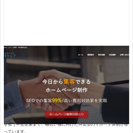
株式会社ウェブスタイル
は、伊勢崎市に拠点を置き、SEO集客にお
いて「99％」の成功を目指す戦略的設計に強みを持つ会社です。
徹底したヒアリングに基づき、費用対効果を最大化するためのキー
ワード設計を行います。WordPressを用いた柔軟な運用体制の構築
や、予約システムなどの高度な機能拡張も得意としており、ビジネ
スの成長に合わせたサイト運営が可能です。
24時間365日相談を受け付けており、個人事業主から本格的な集客
を狙う中堅企業まで、幅広い層に向けた伴走型のサポート体制が整
っています。