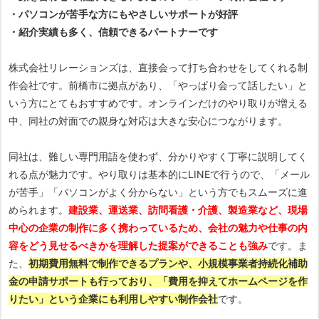
・パソコンが苦手な方にもやさしいサポートが好評
・紹介実績も多く、信頼できるパートナーです
株式会社リレーションズは、直接会って打ち合わせをしてくれる制
作会社です。前橋市に拠点があり、「やっぱり会って話したい」と
いう方にとてもおすすめです。オンラインだけのやり取りが増える
中、同社の対面での親身な対応は大きな安心につながります。
同社は、難しい専門用語を使わず、分かりやすく丁寧に説明してく
れる点が魅力です。やり取りは基本的にLINEで行うので、「メール
が苦手」「パソコンがよく分からない」という方でもスムーズに進
められます。
建設業、運送業、訪問看護・介護、製造業など、現場
中心の企業の制作に多く携わっているため、会社の魅力や仕事の内
容をどう見せるべきかを理解した提案ができることも強み
です。ま
た、
初期費用無料で制作できるプランや、小規模事業者持続化補助
金の申請サポートも行っており、「費用を抑えてホームページを作
りたい」という企業にも利用しやすい制作会社
です。