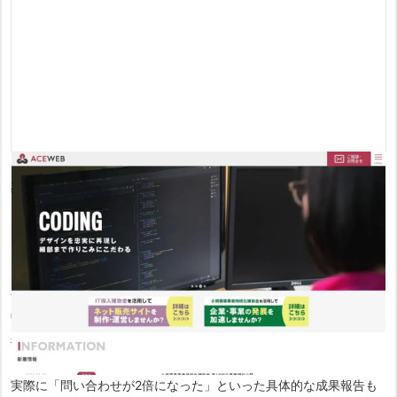
株式会社ナカハラ
は、高崎市を拠点に450件以上の制作実績を誇
る、地域密着型のホームページ制作会社です。
同社の強みは、製造業、司法書士などの士業、歯科医院、美容業界
など、群馬県の主要産業に特化した戦略的なサイト構築にありま
す。例えば、製造業であれば「独自の技術力」を可視化して成約に
繋げ、士業であれば「訪問者の悩みに対する解決策」を先回りして
提示するなど、業種ごとの成功パターンを熟知しています。
実際に「問い合わせが2倍になった」といった具体的な成果報告も