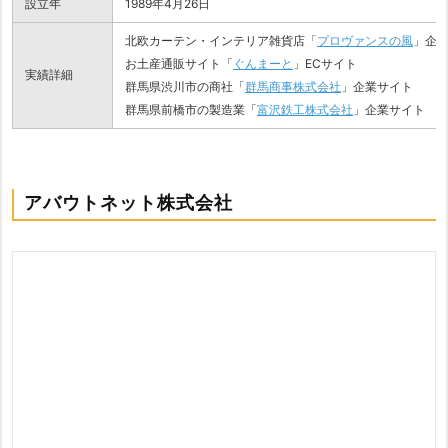
設立年
1989年4月26日
北欧カーテン・インテリア雑貨店「
プロヴァンスの風
」企
お土産通販サイト「
ぐんまーと
」ECサイト
実績詳細
群馬県渋川市の商社「
群馬商事株式会社
」企業サイト
群馬県前橋市の製造業「
富沢鉄工株式会社
」企業サイト
アバウトネット株式会社