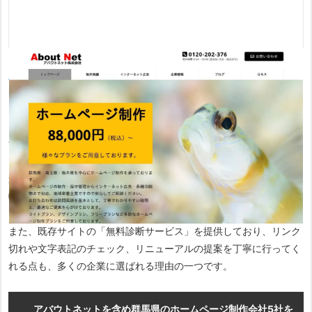
アバウトネット株式会社
は、伊勢崎市を拠点に1,300件以上の圧倒
的な制作実績を誇る会社です。
自社サービスブランド「e-web」を展開し、88,000円から制作可
能なライトプランから、自由度の高いフリーレイアウトプランま
で、幅広いニーズに応える料金体系を整えています。製造、運送、
造園など多岐にわたる業界での実績があり、どのような業種でも柔
軟に対応可能です。
また、既存サイトの「無料診断サービス」を提供しており、リンク
切れや文字表記のチェック、リニューアルの提案を丁寧に行ってく
れる点も、多くの企業に選ばれる理由の一つです。
アバウトネットを含め群馬県のホームページ制作会社5社を