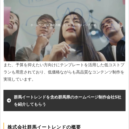
「だんべー.com」を運営している会社です。
メディア運営を通じて培った「群馬のユーザーが好む表現」や「地
域特有の集客ノウハウ」をホームページ制作に直接活かせるのが最
大の武器です。SEO対策はもちろん、チラシやパンフレットといっ
た印刷物、Web広告運用までワンストップで対応できるため、窓口
を一本化して効率的に販促を行いたい企業に最適です。
また、予算を抑えたい方向けにテンプレートを活用した低コストプ
ランも用意されており、低価格ながらも高品質なコンテンツ制作を
実現しています。
群馬イートレンドを含め群馬県のホームページ制作会社5社
を紹介してもらう
株式会社群馬イートレンドの概要