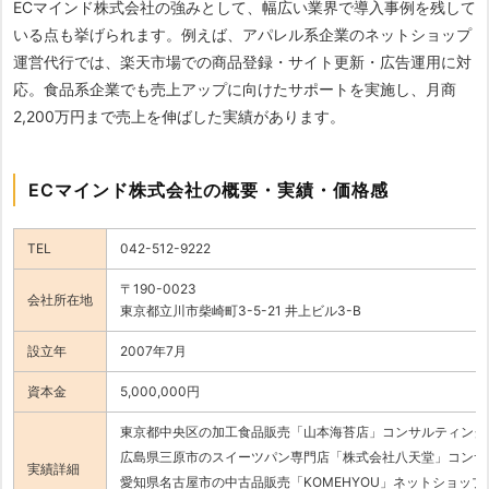
ECマインド株式会社の強みとして、幅広い業界で導入事例を残して
いる点も挙げられます。例えば、アパレル系企業のネットショップ
運営代行では、楽天市場での商品登録・サイト更新・広告運用に対
応。食品系企業でも売上アップに向けたサポートを実施し、月商
2,200万円まで売上を伸ばした実績があります。
ECマインド株式会社の概要・実績・価格感
TEL
042-512-9222
〒190-0023
会社所在地
東京都立川市柴崎町3-5-21 井上ビル3-B
設立年
2007年7月
資本金
5,000,000円
東京都中央区の加工食品販売「山本海苔店」コンサルティング
広島県三原市のスイーツパン専門店「株式会社八天堂」コンサ
実績詳細
愛知県名古屋市の中古品販売「KOMEHYOU」ネットショップ