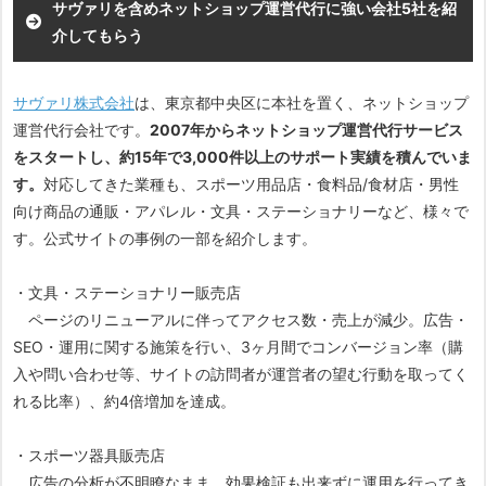
サヴァリを含めネットショップ運営代行に強い会社5社を紹
介してもらう
サヴァリ株式会社
は、東京都中央区に本社を置く、ネットショップ
運営代行会社です。
2007年からネットショップ運営代行サービス
をスタートし、約15年で3,000件以上のサポート実績を積んでいま
す。
対応してきた業種も、スポーツ用品店・食料品/食材店・男性
向け商品の通販・アパレル・文具・ステーショナリーなど、様々で
す。公式サイトの事例の一部を紹介します。
・文具・ステーショナリー販売店
ページのリニューアルに伴ってアクセス数・売上が減少。広告・
SEO・運用に関する施策を行い、3ヶ月間でコンバージョン率（購
入や問い合わせ等、サイトの訪問者が運営者の望む行動を取ってく
れる比率）、約4倍増加を達成。
・スポーツ器具販売店
広告の分析が不明瞭なまま、効果検証も出来ずに運用を行ってき