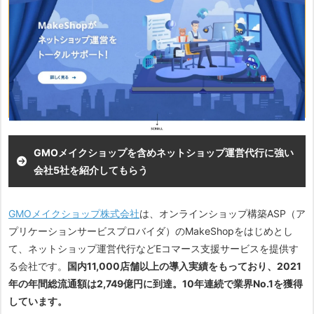
・国内11,000店舗以上の導入実績あり、年間総流通額が10年
連続で業界No.1獲得
・上級ウェブ解析士、通販検定など専門資格を保有したコン
サルタントが担当
・物流業務を業界最安水準の料金で代行
GMOメイクショップを含めネットショップ運営代行に強い
会社5社を紹介してもらう
GMOメイクショップ株式会社
は、オンラインショップ構築ASP（ア
プリケーションサービスプロバイダ）のMakeShopをはじめとし
て、ネットショップ運営代行などEコマース支援サービスを提供す
る会社です。
国内11,000店舗以上の導入実績をもっており、2021
年の年間総流通額は2,749億円に到達。10年連続で業界No.1を獲得
しています。