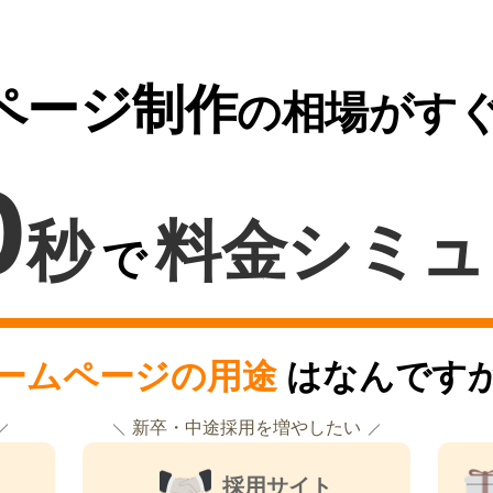
ページ制作
の相場がす
0
秒
料金シミュ
で
ームページの用途
はなんです
新卒・中途採用を増やしたい
採用サイト