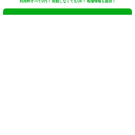
利用料すべて0円！ 依頼しなくてもOK！ 相場情報も提供！
20秒
でカンタン入力
無料で一括見積りしてみる
さらに条件を絞り込んで検索
業界
目的
特徴