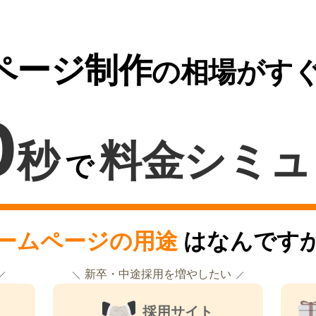
ページ制作
の相場がす
0
秒
料金シミュ
で
ームページの用途
はなんです
新卒・中途採用を増やしたい
採用サイト