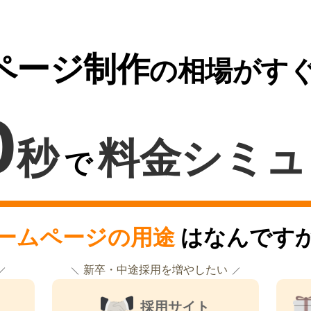
ページ制作
の相場がす
0
秒
料金シミュ
で
ームページの用途
はなんです
新卒・中途採用を増やしたい
採用サイト