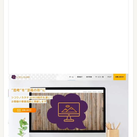
シコウノカタチ
資料あり
実績あり
料金あり
お客様に寄り添ったWEB制作を強みとする制作会社です。
「WEB制作」が目的ではなく、 「事業を成長させる」ことが
目的と認識しています。 そのため、その点に注力した行動・
提案をできるようパートナーとして努力しております。 実際
にWEBページを作るだけでなく 「どうやって販売に繋げる
か...
続きを見る