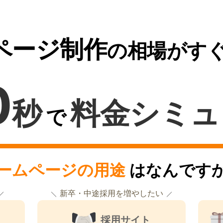
ページ制作
の相場がす
0
秒
料金シミュ
で
ームページの用途
はなんです
新卒・中途採用を増やしたい
採用サイト