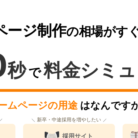
ページ制作
の相場がす
0
秒
料金シミュ
で
ームページの用途
はなんです
新卒・中途採用を増やしたい
採用サイト