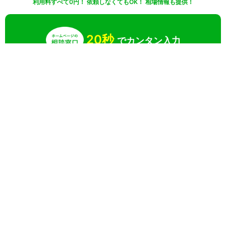
利用料すべて0円！ 依頼しなくてもOK！ 相場情報も提供！
20秒
でカンタン入力
無料で一括見積りしてみる
さらに条件を絞り込んで検索
業界
目的
特徴