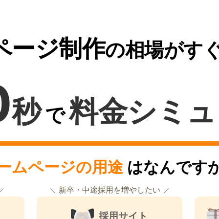
ページ制作
の相場がす
0
秒
料金シミュ
で
ームページの用途
はなんです
新卒・中途採用を増やしたい
採用サイト