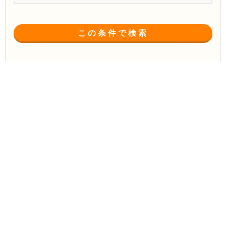
この条件で検索
佐野市
ホームページ制作会社
の
の一覧
(7件中 1〜7件)