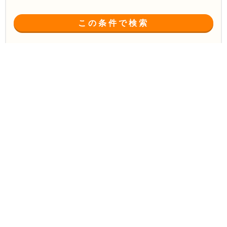
この条件で検索
文京区
「BtoBマーケティングに強い」
で
が特徴
ホームページ制作会社
の
の一覧
(7件中 1〜7件)