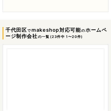
千代田区
makeshop対応可能
ホームペ
で
の
ージ制作会社
の一覧
(23件中 1〜20件)