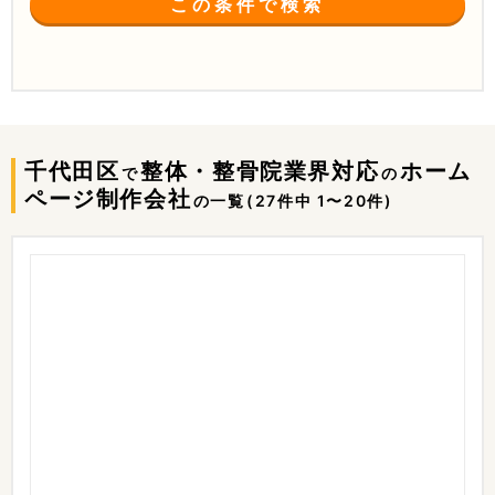
この条件で検索
千代田区
整体・整骨院業界対応
ホーム
で
の
ページ制作会社
の一覧
(27件中 1〜20件)