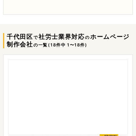
千代田区
社労士業界対応
ホームページ
で
の
制作会社
の一覧
(18件中 1〜18件)