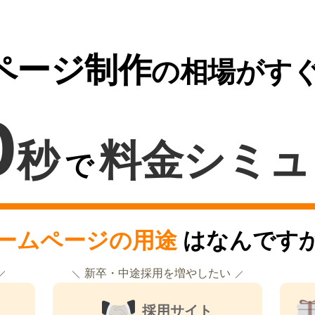
ページ制作
の相場がす
0
秒
料金シミュ
で
ームページの用途
はなんです
新卒・中途採用を増やしたい
採用サイト