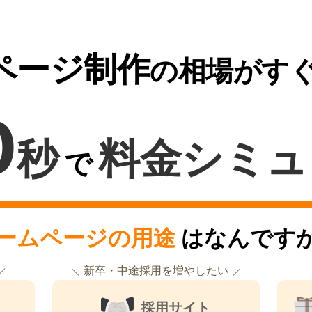
ページ制作
の相場がす
0
秒
料金シミュ
で
ームページの用途
はなんです
新卒・中途採用を増やしたい
採用サイト