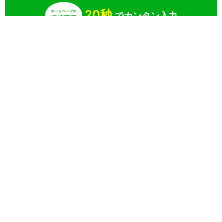
20秒
でカンタン入力
無料で一括見積りしてみる
さらに条件を絞り込んで検索
業界
目的
特徴