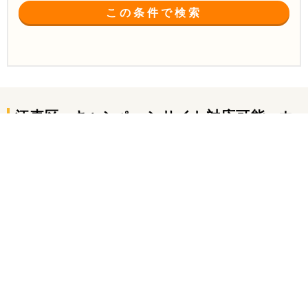
この条件で検索
江東区
キャンペーンサイト対応可能
ホ
で
の
ームページ制作会社
の一覧
(8件中 1〜8件)