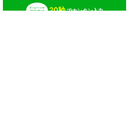
20秒
でカンタン入力
無料で一括見積りしてみる
さらに条件を絞り込んで検索
業界
目的
特徴