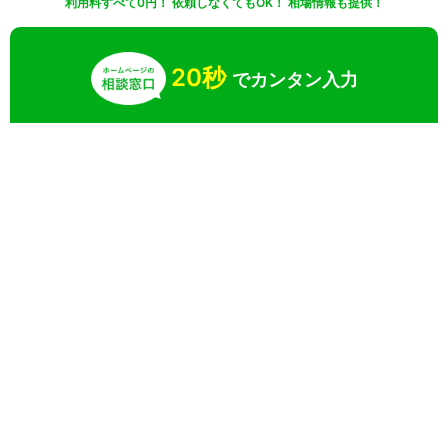
利用料すべて0円！ 依頼しなくてもOK！ 相場情報も提供！
20秒
でカンタン入力
無料で一括見積りしてみる
さらに条件を絞り込んで検索
業界
目的
特徴