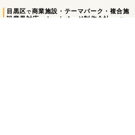
目黒区
商業施設・テーマパーク・複合施
で
設業界対応
ホームページ制作会社
の
の一覧
(9件中 1〜9件)
株式会社フィールビー
資料あり
実績あり
料金あり