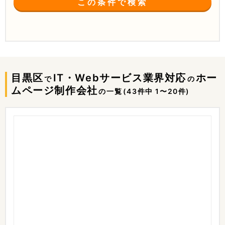
この条件で検索
目黒区
IT・Webサービス業界対応
ホー
で
の
ムページ制作会社
の一覧
(43件中 1〜20件)