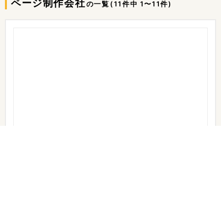
ページ制作会社
の一覧
(11件中 1〜11件)
Be Driven (ビードリブン)
資料あり
実績あり
料金あり
サイト制作/ECサイト制作・webマーケティングを通貫して実
施、サポートしている東京目黒のweb制作・webマーケティン
グ会社です。 制作・集客をして終わりではなく、クライアン