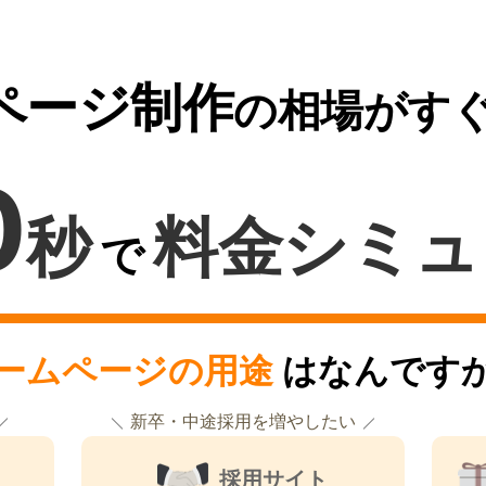
ページ制作
の相場がす
0
秒
料金シミュ
で
ームページの用途
はなんです
新卒・中途採用を増やしたい
採用サイト