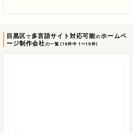
目黒区
多言語サイト対応可能
ホームペ
で
の
ージ制作会社
の一覧
(19件中 1〜19件)