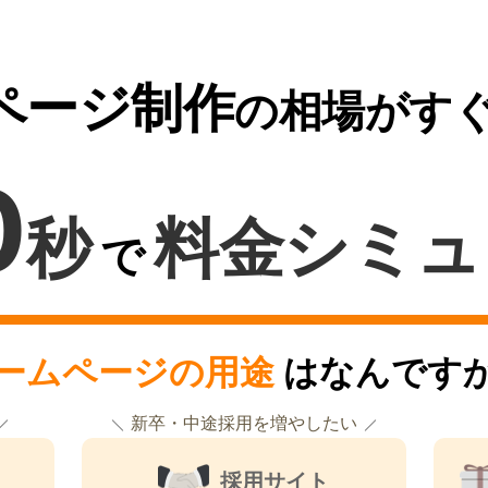
ページ制作
の相場がす
0
秒
料金シミュ
で
ームページの用途
はなんです
新卒・中途採用を増やしたい
採用サイト