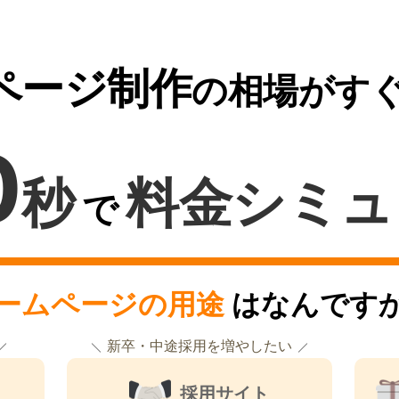
ページ制作
の相場がす
0
秒
料金シミュ
で
ームページの用途
はなんです
新卒・中途採用を増やしたい
採用サイト