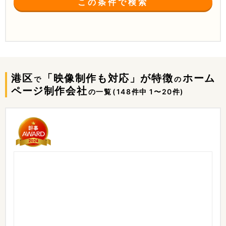
この条件で検索
港区
「映像制作も対応」が特徴
ホーム
で
の
ページ制作会社
の一覧
(148件中 1〜20件)