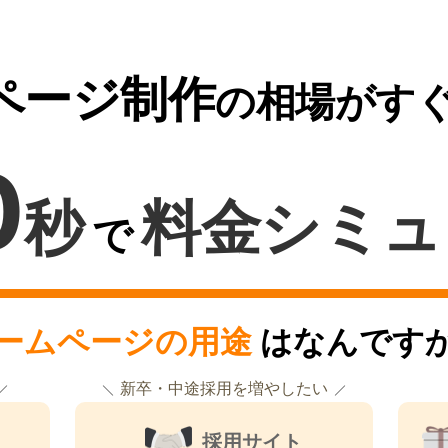
ページ制作
の相場がす
0
秒
料金シミュ
で
ームページの用途
はなんです
新卒・中途採用を増やしたい
採用サイト