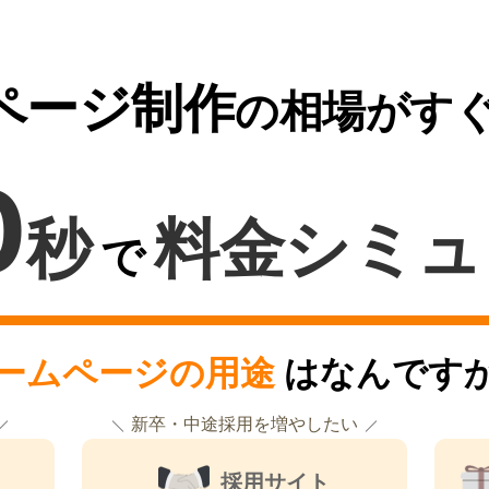
ページ制作
の相場がす
0
秒
料金シミュ
で
ームページの用途
はなんです
新卒・中途採用を増やしたい
採用サイト