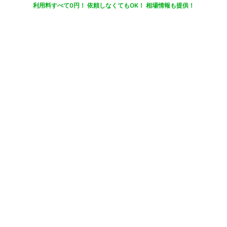
利用料すべて0円！ 依頼しなくてもOK！ 相場情報も提供！
20秒
でカンタン入力
無料で一括見積りしてみる
さらに条件を絞り込んで検索
業界
目的