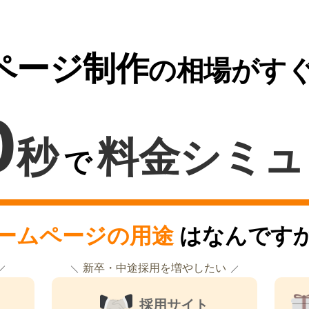
ページ制作
の相場がす
0
秒
料金シミュ
で
ームページの用途
はなんです
新卒・中途採用を増やしたい
採用サイト