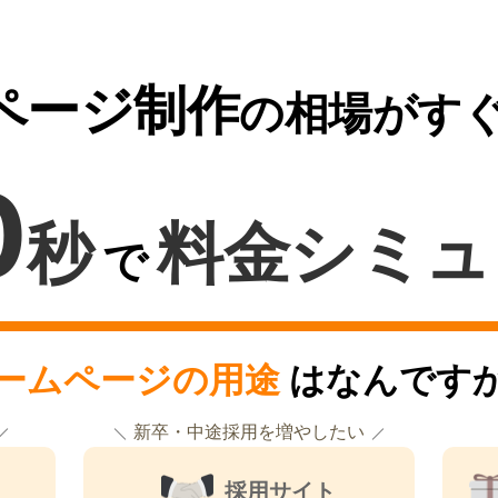
ページ制作
の相場がす
0
秒
料金シミュ
で
ームページの用途
はなんです
新卒・中途採用を増やしたい
採用サイト