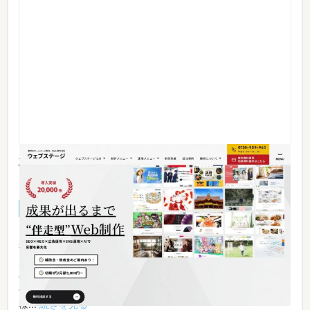
株式会社バックステージ（STAGE
GROUP） ※旧 株式会社WEBSTAGE
資料あり
実績あり
料金あり
【集客・販促】【ネットショップ】【採用】【SEO】【反響獲
得】に強いホームページ作成。 運用サポートや販促支援にも
力を入れており、成果を求める企業向け。 ホームページ作成
の実績は20,000件以上。業界でもトップクラスの成功事例を
保有しているのが特徴です。 20年以上の実績を活かし、お客
様...
続きを見る