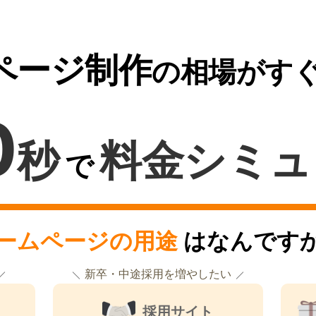
ページ制作
の相場がす
0
秒
料金シミュ
で
ームページの用途
はなんです
新卒・中途採用を増やしたい
採用サイト