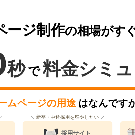
ページ制作
の相場がす
0
秒
料金シミュ
で
ームページの用途
はなんです
新卒・中途採用を増やしたい
採用サイト