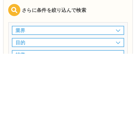
さらに条件を絞り込んで検索
業界
目的
特徴
この条件で検索
多摩市
WordPress対応可能
ホームペ
で
の
ージ制作会社
の一覧
(4件中 1〜4件)