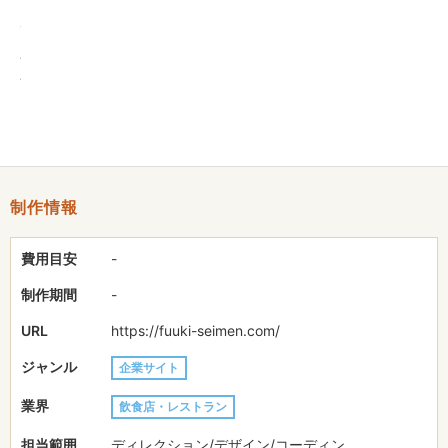
原材料や製造工程といったこだわりポイントを丁寧に紹介するこ
とで、ブランドへの信頼感を強化しています。
商品カテゴリごとに整理された導線設計により、訪問者が目的の
商品情報にスムーズにたどり着ける構成に。
お問い合わせ・卸売相談の導線も最適化し、集客とビジネス拡大
につながるサイト設計に仕上げました。
制作情報
費用目安
-
制作期間
-
URL
https://fuuki-seimen.com/
ジャンル
企業サイト
業界
飲食店・レストラン
担当範囲
ディレクション/デザイン/コーディン