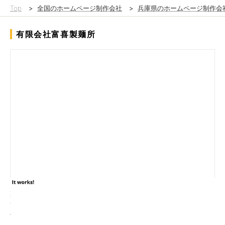
Top
>
全国のホームページ制作会社
>
兵庫県のホームページ制作会
有限会社富喜製麺所
製麺所「富喜製麺」様のブランド価値を引き立てるコーポレート
サイトを制作しました。
伝統ある製麺技術と高品質な商品ラインナップを、視覚的にわか
りやすく、美味しさが伝わるデザインで表現。