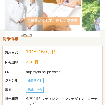
し、人材募集にも対応。加えて定期的な保守管理を行い、常に最
新情報を発信できる環境を整備。結果として利便性が向上し、問
い合わせ増加や利用者意欲の向上、採用強化、ブランドイメージ
向上に貢献しました。
制作情報
101〜150万円
費用目安
4ヵ月
制作期間
URL
https://shisei-ph.com/
ジャンル
企業サイト
業界
流通・小売
担当範囲
企画 / 設計 / ディレクション / デザイン / コーデ
ィング