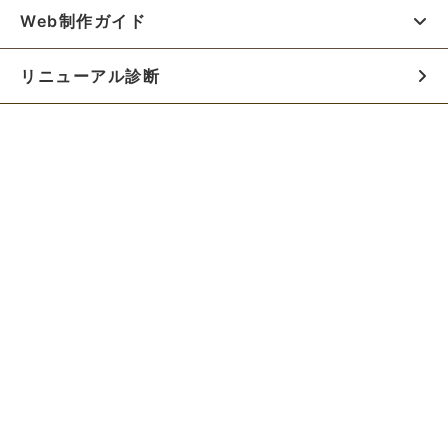
Web制作ガイド
リニューアル診断
料金シミュレーター
お役立ち資料
初めての方へ
制作会社の方へ
Webでのご相談はこちらから!!
無料でWeb制作の相談をする