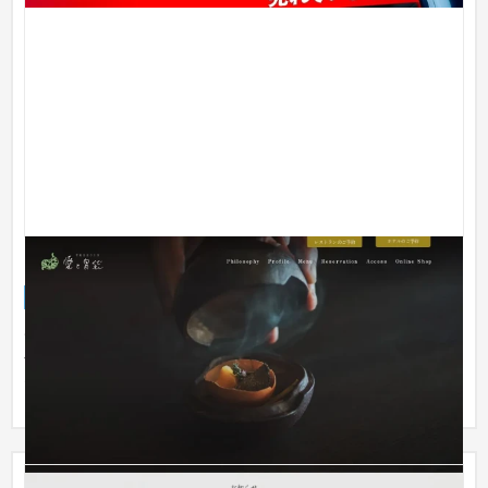
テロワール愛と胃袋
ブランドサイト
飲食店・レストラン
51〜100万円
1ページの長いwebサイトでコンパクトかつシンプルなサイトで
す。 お店と写真の世界観が強いので損ないことを心がけまし
た。 随所...