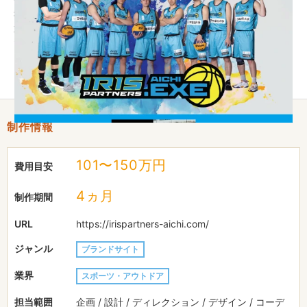
報・グッズ・問い合わせを整理。トップページにはPR動画を配
置し、臨場感やチームの雰囲気を直感的に伝える構成としまし
た。ファンや支援者向け情報を統合することで接点を増やし、ブ
ランドの存在感向上や信頼性強化、協業機会の創出向上に貢献し
ました。
制作情報
101〜150万円
費用目安
4ヵ月
制作期間
URL
https://irispartners-aichi.com/
ジャンル
ブランドサイト
業界
スポーツ・アウトドア
担当範囲
企画 / 設計 / ディレクション / デザイン / コーデ