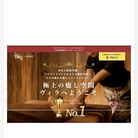
villa大和グループ集客用LP
ランディングページ
整体・整骨院
31〜50万円
リスティング広告をご提案し、LPを作成いたしました。改善を
繰り返し、現在ではROAS300%以上をキープしているため、継
続した売上...