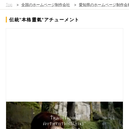
Top
>
全国のホームページ制作会社
>
愛知県のホームページ制作会
伝統"本格靈氣"アチューメント
当初ウェブサイトがなく、サービスの全体像や魅力を発信できな
い課題に加え、「霊気」というスピリチュアル特有のイメージで
利用者に怪しい印象を与えるリスクがありました。そこで、世界
観や雰囲気を重視したデザインとビジュアル・構成の工夫で安心