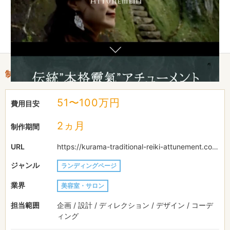
感とブランド性を両立。サービス紹介から申し込みまでスムーズ
な導線を設計し、受講生獲得につながる仕組みを構築。結果とし
てブランド認知向上とサービス普及に貢献しました。
制作情報
51〜100万円
費用目安
2ヵ月
制作期間
URL
https://kurama-traditional-reiki-attunement.com/
ジャンル
ランディングページ
業界
美容室・サロン
担当範囲
企画 / 設計 / ディレクション / デザイン / コーデ
ィング