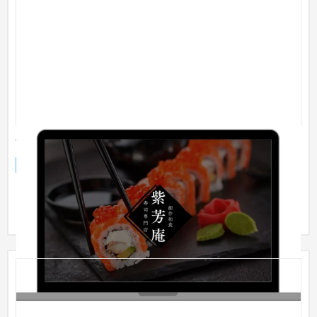
飲食店LP
ランディングページ
食品・飲料
31〜50万円
【守秘義務の都合、実装例を一部修正して掲載】 飲食店商品ラ
ンディングページ