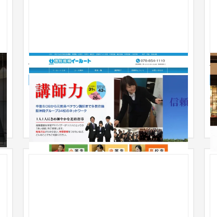
個別指導イールート
ブランドサイト
学習塾・予備校
51〜100万円
長
よ
て