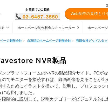
お電話でのご相談
Web制作の見積もり
し
知る
ホームページ制作料金シミュレーター
ホームペー
ページ制作会社
>
台東区のホームページ制作会社
>
有限会社グッドスタッ
avestore NVR製品
プンプラットフォームのNVRの製品紹介サイト。PCがな
なのでモニターを接続すれば、録画画像を見ることが出
明するためにイラストを描いて、説明し、プロフェッシ
うに心掛けました。
を段階的に説明して、説明カテゴリーがビジュアル的に