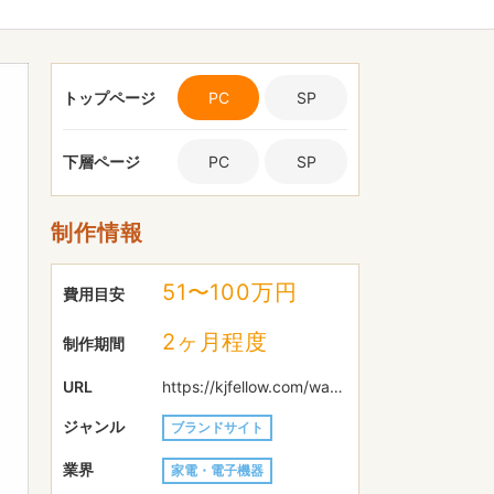
トップページ
PC
SP
下層ページ
PC
SP
制作情報
51〜100万円
費用目安
2ヶ月程度
制作期間
URL
https://kjfellow.com/wavestore/
ジャンル
ブランドサイト
業界
家電・電子機器