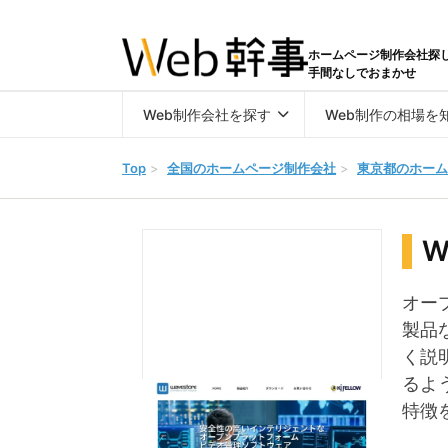
ホームページ制作会社探
手間なしでおまかせ
Web制作会社を探す
Web制作の相場を
Top
>
全国のホームページ制作会社
>
東京都のホーム
W
オー
製品
く説
るよ
特徴