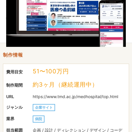
者と医療関係者双方が必要情報へ最短で到達できる構造に再設計
しました。
学内サーバー運用の制約下でテスト環境を別途構築し、差分ファ
イル納品フローを確立。大学統合後も最小限の修正で対応してい
ます。
制作情報
51〜100万円
費用目安
約3ヶ月（継続運用中）
制作期間
URL
https://www.tmd.ac.jp/medhospital/top.html
ジャンル
企業サイト
業界
病院
担当範囲
企画 / 設計 / ディレクション / デザイン / コーデ