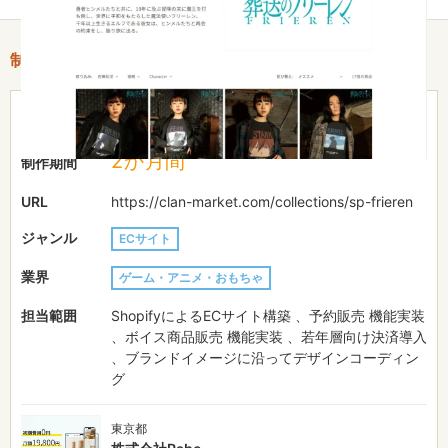
制作情報
151〜200万円
費用目安
2か月間
制作期間
URL
https://clan-market.com/collections/sp-frieren
ジャンル
ECサイト
業界
ゲーム・アニメ・おもちゃ
担当範囲
ShopifyによるECサイト構築 、予約販売 機能実装
、ボイス商品販売 機能実装 、若年層向け決済導入
、ブランドイメージに沿ってデザインコーディン
グ
東京都