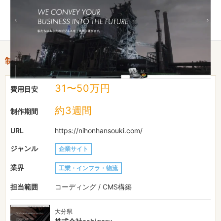
また、お客様自身が固定ページも修正・追加できるよう、ブロッ
クパーツをベースとしたモジュール設計対応にしております。
制作情報
31〜50万円
費用目安
約3週間
制作期間
URL
https://nihonhansouki.com/
ジャンル
企業サイト
業界
工業・インフラ・物流
担当範囲
コーディング / CMS構築
大分県