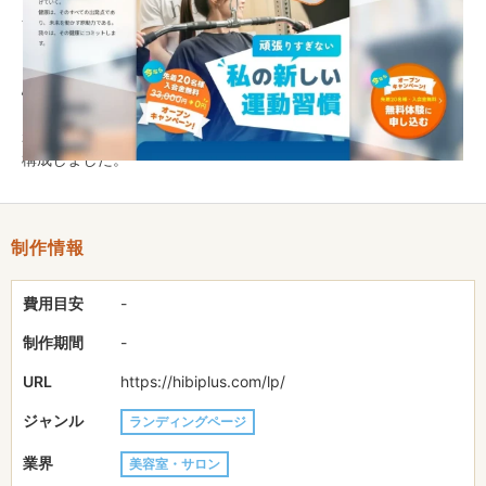
無料体験へのコンバージョンを最大化するための構成・デザイン
を実施。
「パーソナルジムは敷居が高い、キツそう」という初心者が抱く
心理的ハードルを解消するため、ブランドコンセプトである「続
くをデザインする」を視覚化。 日常生活の延長線として感じら
れるよう、親しみやすさと清潔感を両立させたトーン＆マナーで
構成しました。
制作情報
費用目安
-
制作期間
-
URL
https://hibiplus.com/lp/
ジャンル
ランディングページ
業界
美容室・サロン