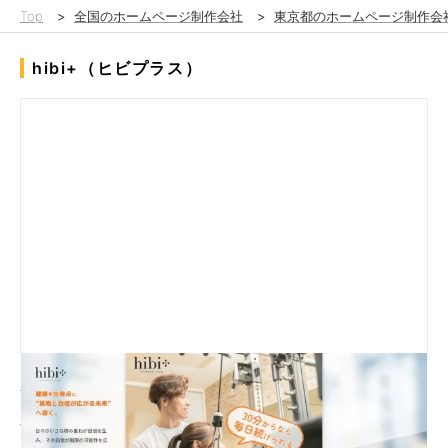
Top
>
全国のホームページ制作会社
>
東京都のホームページ制作会
hibi+（ヒビプラス）
新規開業に伴うサービス紹介LP（ランディングページ）の制作
「池尻大橋 パーソナルジム」等のエリア検索やSNS広告からの
流入受け皿となる、サービス公式サイト兼LPを構築。競合が多
いエリアにおいて、他社との差別化要素を明確にし、入会および