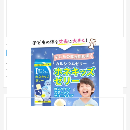
ホネキッズゼリー【ＬＰ】
ランディングページ
食品・飲料
31〜50万円
子ども成長応援サプリ「ホネキッズゼリー」のスマホ版LPを制
作しました。 商品の良さが分かる構成に。 CV率の向上のた
め、お問い...